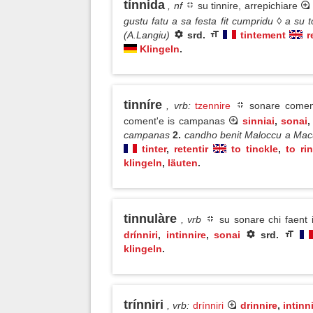
tínnida
, nf
su tinnire, arrepichiare
gustu fatu a sa festa fit cumpridu ◊ a su
(A.Langiu)
srd.
tintement
r
Klingeln
.
tinníre
, vrb
:
tzennire
sonare comente
coment'e is campanas
sinniai
,
sonai
campanas
2.
candho benit Maloccu a Mac
tinter
,
retentir
to tinckle
,
to ri
klingeln
,
läuten
.
tinnulàre
, vrb
su sonare chi faent 
drínniri
,
intinnire
,
sonai
srd.
klingeln
.
trínniri
, vrb
:
drínniri
drinnire
,
intinn