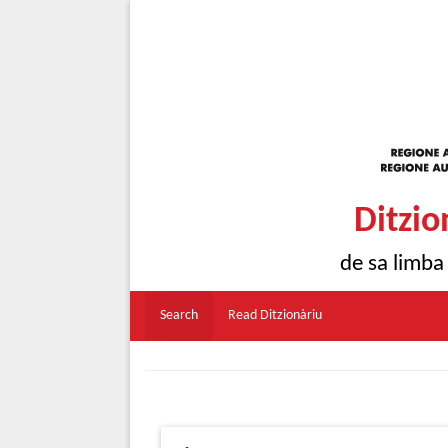
Ditzio
de sa limba
Search
Read Ditzionàriu