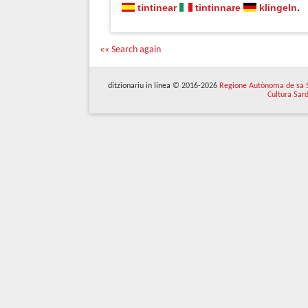
tintinear
tintinnare
klingeln
.
«« Search again
ditzionariu in línea © 2016-2026
Regione Autònoma de sa 
Cultura Sar