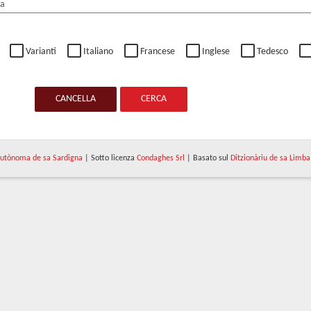
Varianti
Italiano
Francese
Inglese
Tedesco
CANCELLA
CERCA
utònoma de sa Sardigna
| Sotto licenza
Condaghes Srl
| Basato sul
Ditzionàriu de sa Limba