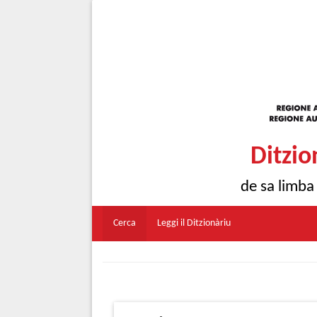
Ditzio
de sa limba
Cerca
Leggi il Ditzionàriu