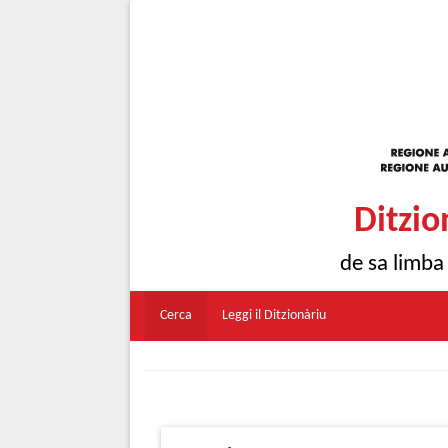
Ditzio
de sa limba
Cerca
Leggi il Ditzionàriu