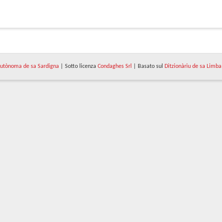
utònoma de sa Sardigna
| Sotto licenza
Condaghes Srl
| Basato sul
Ditzionàriu de sa Limba