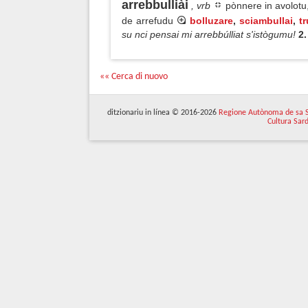
arrebbulliài
, vrb
pònnere in avolotu,
de arrefudu
bolluzare
,
sciambullai
,
t
su nci pensai mi arrebbúlliat s'istògumu!
2
«« Cerca di nuovo
ditzionariu in línea © 2016-2026
Regione Autònoma de sa 
Cultura Sar