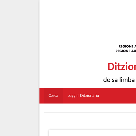
Ditzio
de sa limba
Cerca
Leggi il Ditzionàriu