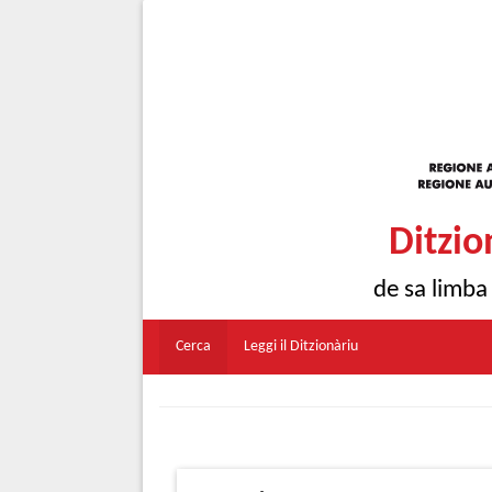
Ditzio
de sa limba
Cerca
Leggi il Ditzionàriu