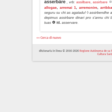
asserbàre
, vrb
:
assilbare
,
assirbare
allogae
,
arremai 1
,
arremonire
,
arribb
seguru su chi as agatadu! ◊ assirbendhe a
depimus assirbare dinari pro s'annu chi 
tuas
itl.
asservare.
«« Cerca di nuovo
ditzionariu in línea © 2016-2026
Regione Autònoma de sa 
Cultura Sar