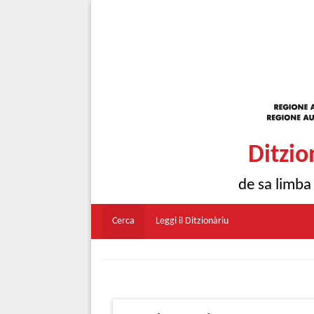
Ditzio
de sa limba
Cerca
Leggi il Ditzionàriu