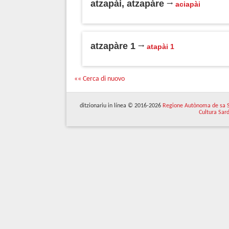
atzapài, atzapàre
aciapài
atzapàre 1
atapài 1
«« Cerca di nuovo
ditzionariu in línea © 2016-2026
Regione Autònoma de sa 
Cultura Sar