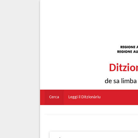
Ditzio
de sa limba
Cerca
Leggi il Ditzionàriu