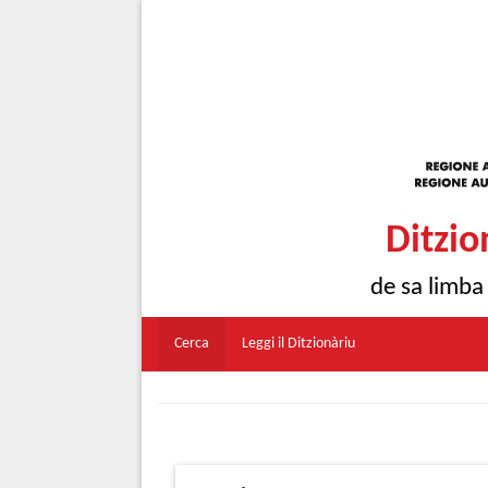
Ditzio
de sa limba
Cerca
Leggi il Ditzionàriu