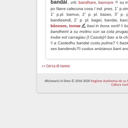
bandài
, vrb
:
bandhare
,
bannare
su mò
po fàere calecuna cosa / ind. pres. 1ˆ p.sing
1ˆ p.pl. bamus, 2ˆ p. pl. bazes, 3ˆ p. pl
bandissindi, 2ˆ p. pl. bagei, bandai, bax
bènnere
,
torrae
baxi in bona sorti! ◊ b
bandheint a su molinu cun sa cota prugad
inube est carragiau (I.Casula)◊ bao a la c
◊ a Castedhu bandat custu pulma? ◊ bazie 
ses bandendu?◊ custus antzianus bant anco
«« Cerca di nuovo
ditzionariu in línea © 2016-2026
Regione Autònoma de sa 
Cultura Sar