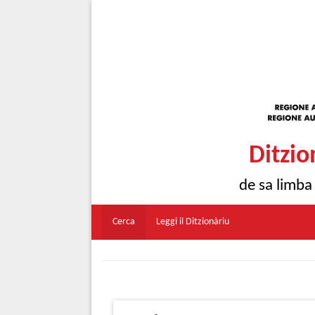
Ditzio
de sa limba
Cerca
Leggi il Ditzionàriu