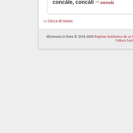
concàle, concàli
concài
«« Cerca di nuovo
ditzionariu in línea © 2016-2026
Regione Autònoma de sa 
Cultura Sar