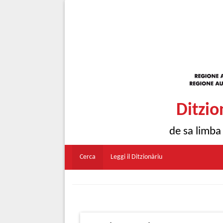
Ditzio
de sa limba
Cerca
Leggi il Ditzionàriu