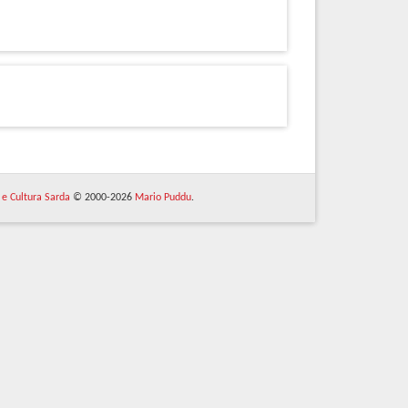
 e Cultura Sarda
© 2000-2026
Mario Puddu
.