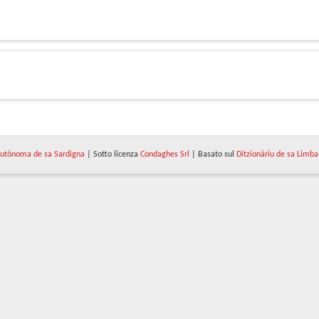
utònoma de sa Sardigna
| Sotto licenza
Condaghes Srl
| Basato sul
Ditzionàriu de sa Limba