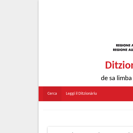
Ditzio
de sa limba
Cerca
Leggi il Ditzionàriu