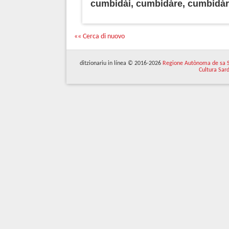
cumbidài, cumbidàre, cumbidàr
«« Cerca di nuovo
ditzionariu in línea © 2016-2026
Regione Autònoma de sa 
Cultura Sar