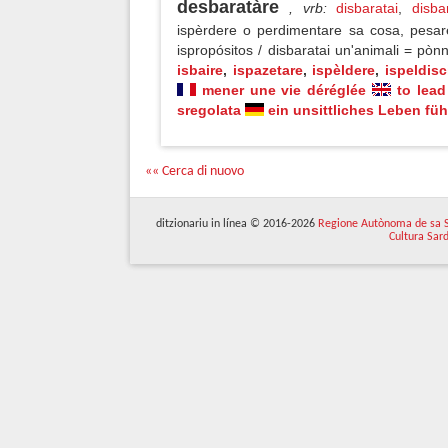
desbaratàre
, vrb
:
disbaratai
,
disba
ispèrdere o perdimentare sa cosa, pesare
ispropósitos / disbaratai un'animali = pònn
isbaire
,
ispazetare
,
ispèldere
,
ispeldisc
mener une vie déréglée
to lead
sregolata
ein unsittliches Leben fü
«« Cerca di nuovo
ditzionariu in línea © 2016-2026
Regione Autònoma de sa 
Cultura Sar