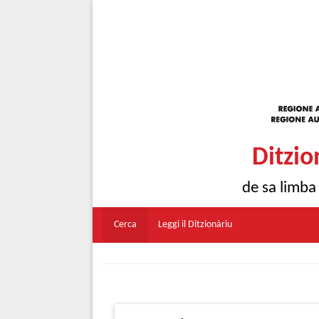
Ditzio
de sa limba
Cerca
Leggi il Ditzionàriu