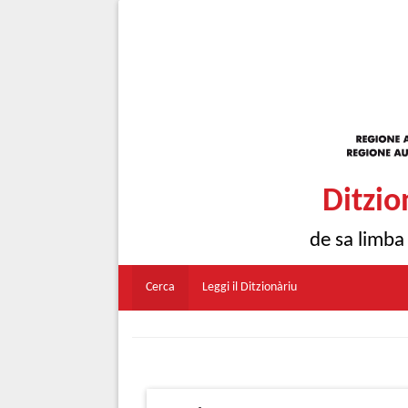
Ditzio
de sa limba
Cerca
Leggi il Ditzionàriu