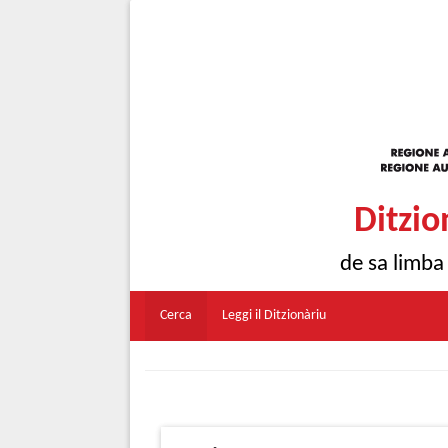
Ditzio
de sa limba
Cerca
Leggi il Ditzionàriu