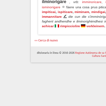
ilminorigàre
, vrb
:
imminoricare
,
isminorigare
fàere una cosa prus pitic
impiticai
,
ispiticare
,
miminare
,
mindigai
immannitare
die cun die s'imminóri
faghent andhendhe e ilminorighèndhesi
achicar
rimpicciolire
verkleinern
.
«« Cerca di nuovo
ditzionariu in línea © 2016-2026
Regione Autònoma de sa 
Cultura Sar