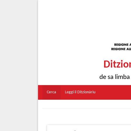
Ditzio
de sa limba
Cerca
Leggi il Ditzionàriu