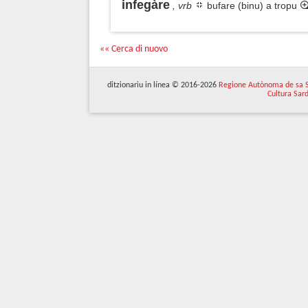
infegàre
, vrb
bufare (binu) a tropu
«« Cerca di nuovo
ditzionariu in línea © 2016-2026
Regione Autònoma de sa 
Cultura Sar