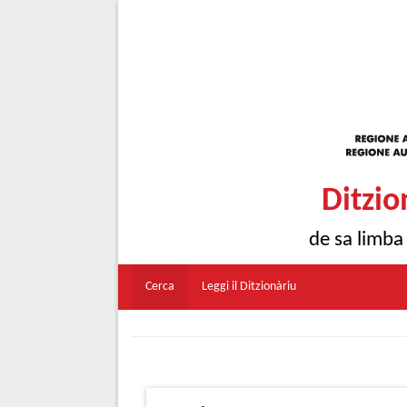
Ditzio
de sa limba
Cerca
Leggi il Ditzionàriu