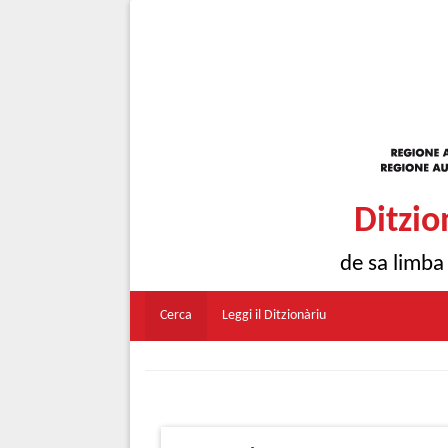
Ditzio
de sa limba
Cerca
Leggi il Ditzionàriu