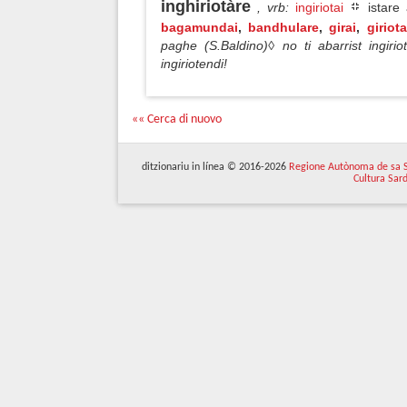
inghiriotàre
, vrb
:
ingiriotai
istare
bagamundai
,
bandhulare
,
girai
,
giriota
paghe (S.Baldino)◊ no ti abarrist ingirio
ingiriotendi!
«« Cerca di nuovo
ditzionariu in línea © 2016-2026
Regione Autònoma de sa 
Cultura Sar