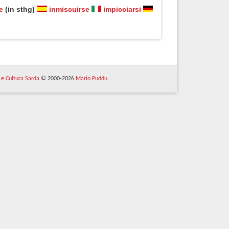
e
(in sthg)
inmiscuirse
impicciarsi
 e Cultura Sarda
© 2000-2026
Mario Puddu
.