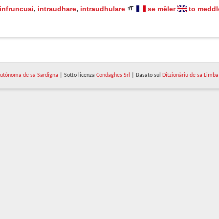
infruncuai
,
intraudhare
,
intraudhulare
se mêler
to meddl
utònoma de sa Sardigna
| Sotto licenza
Condaghes Srl
| Basato sul
Ditzionàriu de sa Limba