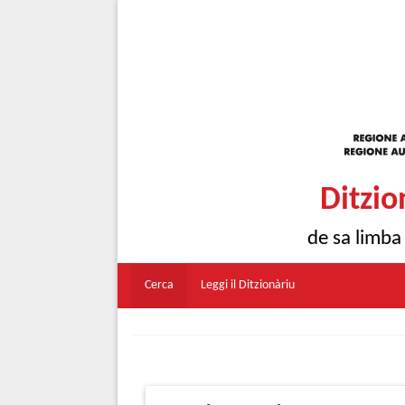
Ditzio
de sa limba
Cerca
Leggi il Ditzionàriu