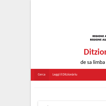
Ditzio
de sa limba
Cerca
Leggi il Ditzionàriu