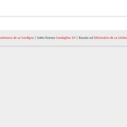
utònoma de sa Sardigna
| Sotto licenza
Condaghes Srl
| Basato sul
Ditzionàriu de sa Limba