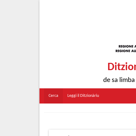
Ditzio
de sa limba
Cerca
Leggi il Ditzionàriu