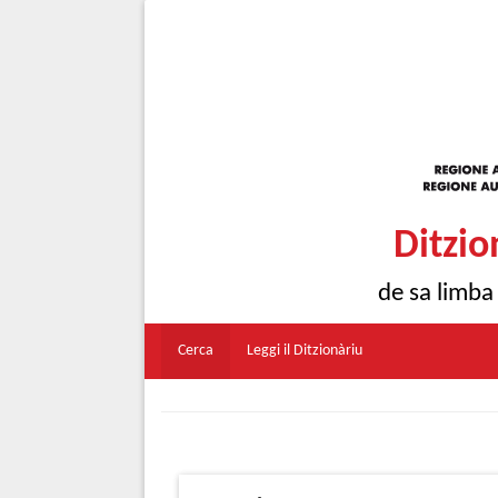
Ditzio
de sa limba
Cerca
Leggi il Ditzionàriu