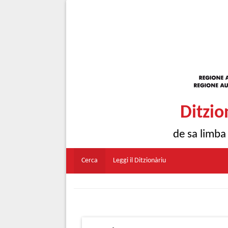
Ditzio
de sa limba
Cerca
Leggi il Ditzionàriu