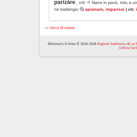
parizàre
, vrb
fàere in paris, totu a u
ne badàngiu
apianare
,
imparisai
| ctr.
«« Cerca di nuovo
ditzionariu in línea © 2016-2026
Regione Autònoma de sa 
Cultura Sar