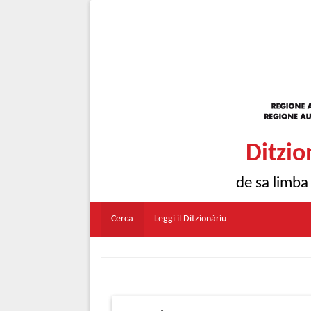
Ditzio
de sa limba
Cerca
Leggi il Ditzionàriu