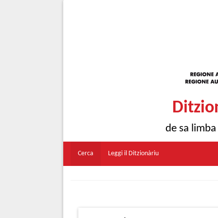
Ditzio
de sa limba
Cerca
Leggi il Ditzionàriu