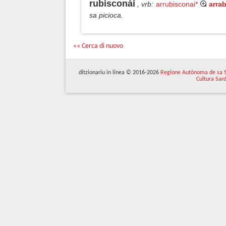
rubisconài
, vrb
:
arrubisconai*
arra
sa picioca.
«« Cerca di nuovo
ditzionariu in línea © 2016-2026
Regione Autònoma de sa 
Cultura Sar