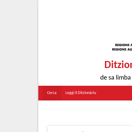
Ditzio
de sa limba
Cerca
Leggi il Ditzionàriu