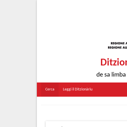
Ditzio
de sa limba
Cerca
Leggi il Ditzionàriu