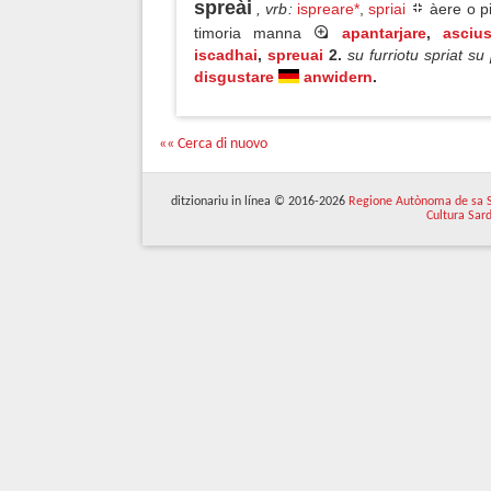
spreài
, vrb
:
ispreare*
,
spriai
àere o pi
timoria manna
apantarjare
,
ascius
iscadhai
,
spreuai
2.
su furriotu spriat su 
disgustare
anwidern
.
«« Cerca di nuovo
ditzionariu in línea © 2016-2026
Regione Autònoma de sa 
Cultura Sar