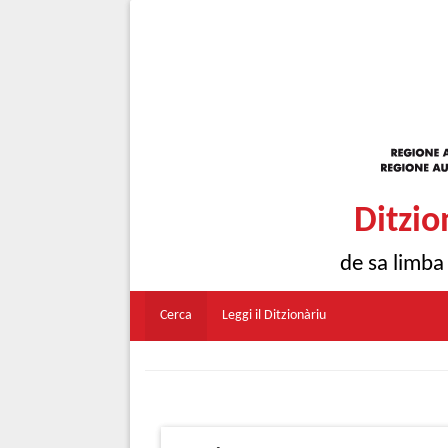
Ditzio
de sa limba
Cerca
Leggi il Ditzionàriu