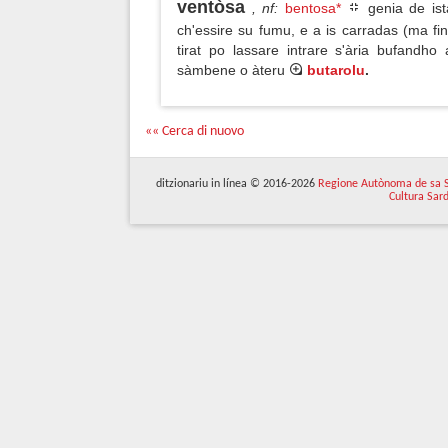
ventòsa
, nf
:
bentosa*
genia de ist
ch'essire su fumu, e a is carradas (ma fi
tirat po lassare intrare s'ària bufandh
sàmbene o àteru
butarolu
.
«« Cerca di nuovo
ditzionariu in línea © 2016-2026
Regione Autònoma de sa 
Cultura Sar