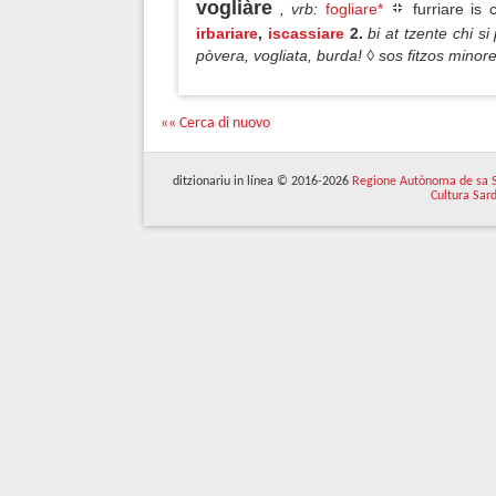
vogliàre
, vrb
:
fogliare*
furriare is 
irbariare
,
iscassiare
2.
bi at tzente chi s
pòvera, vogliata, burda! ◊ sos fitzos mino
«« Cerca di nuovo
ditzionariu in línea © 2016-2026
Regione Autònoma de sa 
Cultura Sar