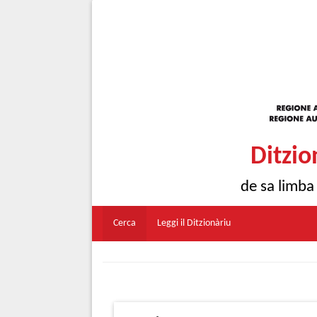
Ditzio
de sa limba
Cerca
Leggi il Ditzionàriu