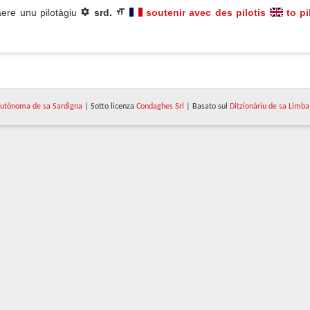
àere unu pilotàgiu
srd.
soutenir avec des pilotis
to pi
utònoma de sa Sardigna
| Sotto licenza
Condaghes Srl
| Basato sul
Ditzionàriu de sa Limba