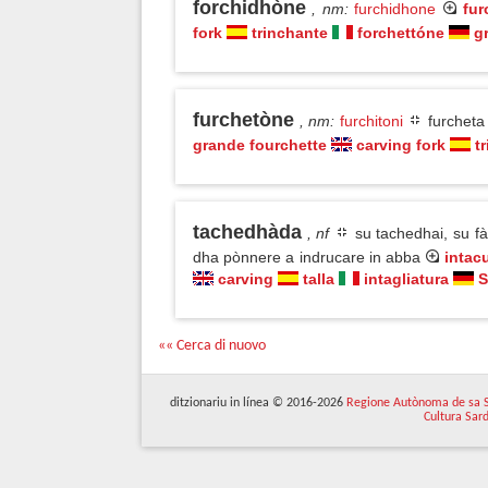
forchidhòne
, nm
:
furchidhone
fur
fork
trinchante
forchettóne
g
furchetòne
, nm
:
furchitoni
furchet
grande fourchette
carving fork
t
tachedhàda
, nf
su tachedhai, su fà
dha pònnere a indrucare in abba
intac
carving
talla
intagliatura
S
«« Cerca di nuovo
ditzionariu in línea © 2016-2026
Regione Autònoma de sa 
Cultura Sar