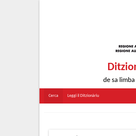
Ditzio
de sa limba
Cerca
Leggi il Ditzionàriu