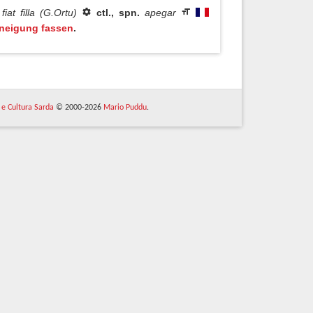
iat filla (G.Ortu)
ctl., spn.
apegar
neigung fassen
.
 e Cultura Sarda
© 2000-2026
Mario Puddu
.