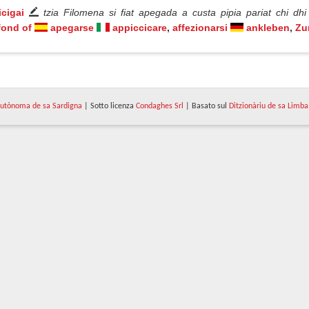
icigai
tzia Filomena si fiat apegada a custa pipia pariat chi dhi f
fond of
apegarse
appiccicare
,
affezionarsi
ankleben
,
Zu
utònoma de sa Sardigna
| Sotto licenza
Condaghes Srl
| Basato sul
Ditzionàriu de sa Limba