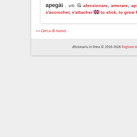
apegài
, vrb
afessionare
,
amorare
,
ap
s'accrocher
,
s'attacher
to stick
,
to grow 
«« Cerca di nuovo
ditzionariu in línea © 2016-2026
Regione A