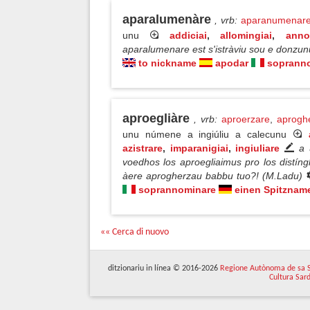
aparalumenàre
, vrb
:
aparanumenar
unu
addiciai
,
allomingiai
,
anno
aparalumenare est s'istràviu sou e donzun
to nickname
apodar
soprann
aproegliàre
, vrb
:
aproerzare
,
aprogh
unu númene a ingiúliu a calecunu
azistrare
,
imparanigiai
,
ingiuliare
a 
voedhos los aproegliaimus pro los distíngh
àere aprogherzau babbu tuo?! (M.Ladu)
soprannominare
einen Spitznam
«« Cerca di nuovo
ditzionariu in línea © 2016-2026
Regione Autònoma de sa 
Cultura Sar