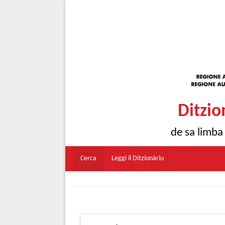
Ditzio
de sa limba
Cerca
Leggi il Ditzionàriu