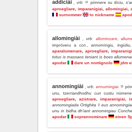
addiciài
, vrb
pònnere su díciu, s'a
aproegliare
,
imparanigiai
,
allomingiai
,
surnommer
to nickname
apod
allomingiài
, vrb
:
allominzare
,
allum
impróveru a ccn., annomíngiu, ingiúl
aparalumenare
,
aproegliare
,
imparanigi
totus is massaos teniant is boes allumen
apodar
dare un nomìgnolo
jdm e
annomingiài
, vrb
:
annumingiai
pònn
unu, tzerriandhodhu cun custu núme
aproegliare
,
azistrare
,
imparanigiai
,
i
annomingiada Ortighita ◊ eus annomingiau
unu in bidha dh'iant annomingiau Conch
apodar
soprannominare
einen S