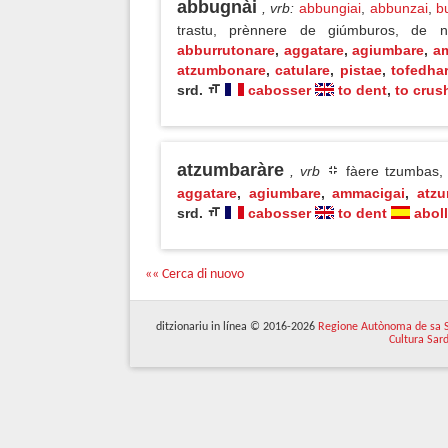
abbugnài
, vrb
:
abbungiai
,
abbunzai
,
b
trastu, prènnere de giúmburos, de n
abburrutonare
,
aggatare
,
agiumbare
,
a
atzumbonare
,
catulare
,
pistae
,
tofedha
srd.
cabosser
to dent
,
to crus
atzumbaràre
, vrb
fàere tzumbas, 
aggatare
,
agiumbare
,
ammacigai
,
atz
srd.
cabosser
to dent
aboll
«« Cerca di nuovo
ditzionariu in línea © 2016-2026
Regione Autònoma de sa 
Cultura Sar