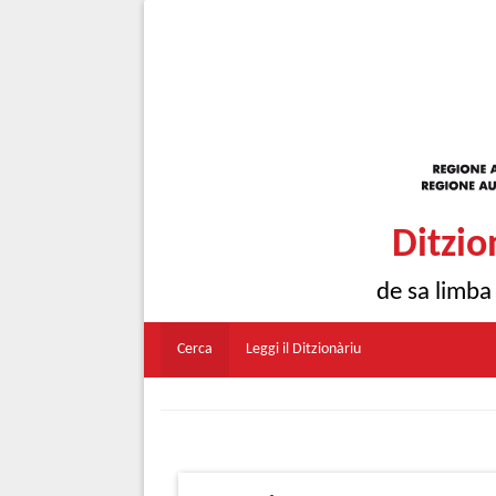
Ditzio
de sa limba
Cerca
Leggi il Ditzionàriu