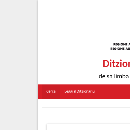
Ditzio
de sa limba
Cerca
Leggi il Ditzionàriu