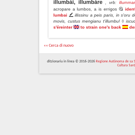
illumbài, illumbàre
, vrb
:
illumma
acropare a lumbos, a is errigos
iderr
lumbai
illissinu a peis paris, in s'oru
movis, custus mengianu t'illumbu! ◊ isc
s'éreinter
to strain one's back
de
«« Cerca di nuovo
ditzionariu in línea © 2016-2026
Regione Autònoma de sa 
Cultura Sar