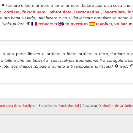
furriare o fàere orrúere a terra, orrúere, betare apare sa cosa che
e
,
corriare
,
fruschinare
,
imbrotulare
,
iscrucuedhai
,
isvortulare
,
lo
le ora benit su ladru, tiat bizare e no si tiat lassare bortulare sa domo
.
*vol(u)tulare
renverser
to overturn
revolver
,
volcar
,
m
 a una parte fintzes a orrúere o fàere orrúere a terra, furriare o 
it a folte e che tumbulesit in sas iscalinas trodhulenne ◊ a caragolu a
e totu sos diàulos
2.
bae a su letu a ti tambulare un'iscuta!
srd.
utònoma de sa Sardigna
| Sotto licenza
Condaghes Srl
| Basato sul
Ditzionàriu de sa Limba