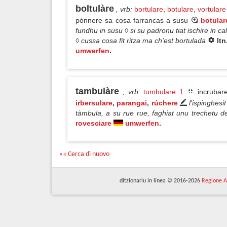
boltulàre
, vrb
:
bortulare
,
botulare
,
vortulare
pònnere sa cosa farrancas a susu
botular
fundhu in susu ◊ si su padronu tiat ischire in ca
◊ cussa cosa fit ritza ma ch'est bortulada
ltn
umwerfen
.
tambulàre
, vrb
:
tumbulare 1
incrubare
irbersulare
,
parangai
,
rúchere
l'ispinghes
tàmbula, a su rue rue, faghiat unu trechetu d
rovesciare
umwerfen
.
«« Cerca di nuovo
ditzionariu in línea © 2016-2026
Regione A