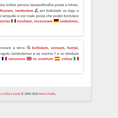
ntza órdine perunu lassandhodha posta a tréulu,
dhurare
,
tambulare
ant boltuladu su logu a
 ◊ s'ampulla si est male posta che podet bortulare
ezclar
rivoltare
,
rovesciare
umkehren
,
crocare a terra
boltulare
,
corcare
,
furriai
,
 caragolu tambulamus a sa marina ◊ a su tàmbula
renverser
to overturn
volcar
 e Cultura Sarda
© 2000-2026
Mario Puddu
.