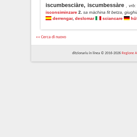
iscumbesciàre, iscumbessàre
, vrb
:
isconsiminzare
2.
sa màchina fit betza, giughi
derrengar
,
deslomar
sciancare
hü
«« Cerca di nuovo
ditzionariu in línea © 2016-2026
Regione A