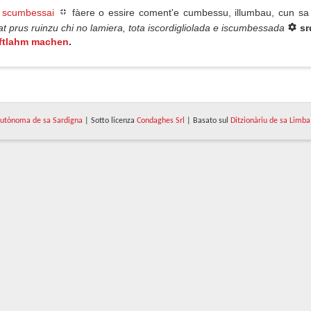
scumbessai
fàere o essire coment'e cumbessu, illumbau, cun s
at prus ruinzu chi no lamiera, tota iscordigliolada e iscumbessada
sr
ftlahm machen
.
utònoma de sa Sardigna
| Sotto licenza
Condaghes Srl
| Basato sul
Ditzionàriu de sa Limba