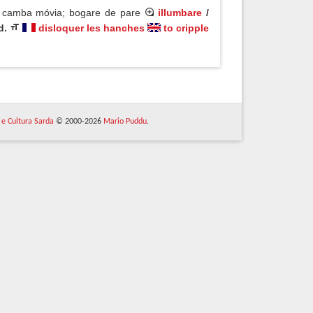
a camba móvia; bogare de pare
illumbare
/
d.
disloquer les hanches
to cripple
 e Cultura Sarda
© 2000-2026
Mario Puddu
.