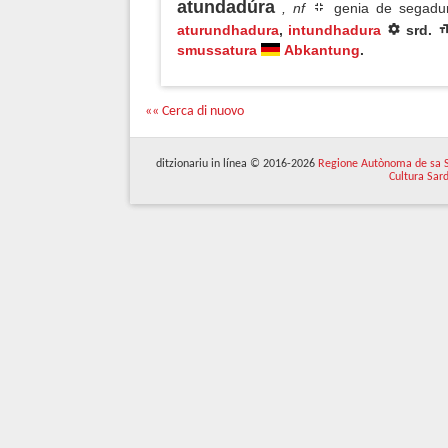
atundadúra
, nf
genia de segadura
aturundhadura
,
intundhadura
srd.
smussatura
Abkantung
.
«« Cerca di nuovo
ditzionariu in línea © 2016-2026
Regione Autònoma de sa 
Cultura Sar