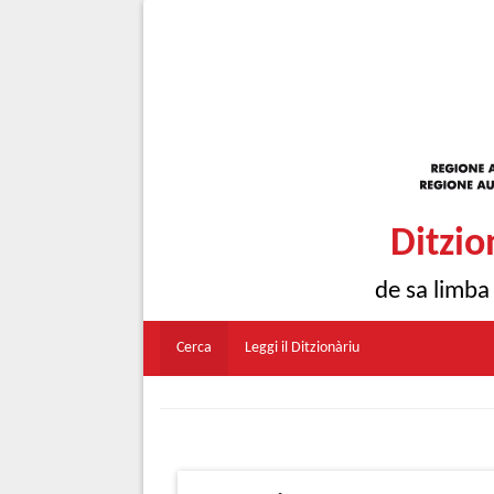
Ditzio
de sa limba
Cerca
Leggi il Ditzionàriu