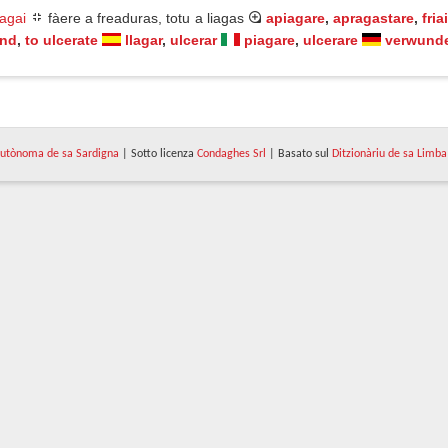
iagai
fàere a freaduras, totu a liagas
apiagare
,
apragastare
,
friai
und
,
to ulcerate
llagar
,
ulcerar
piagare
,
ulcerare
verwund
utònoma de sa Sardigna
| Sotto licenza
Condaghes Srl
| Basato sul
Ditzionàriu de sa Limba