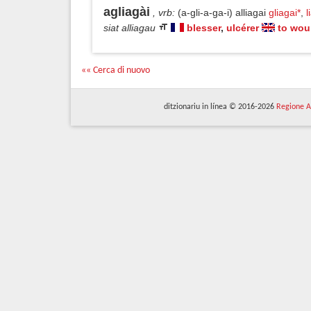
agliagài
, vrb
:
(a-gli-a-ga-i) alliagai
gliagai*
,
l
siat alliagau
blesser
,
ulcérer
to wo
«« Cerca di nuovo
ditzionariu in línea © 2016-2026
Regione A