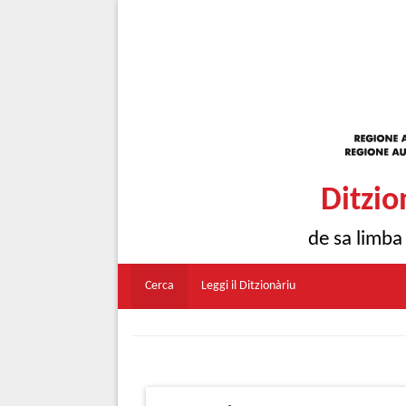
Ditzio
de sa limba
Cerca
Leggi il Ditzionàriu