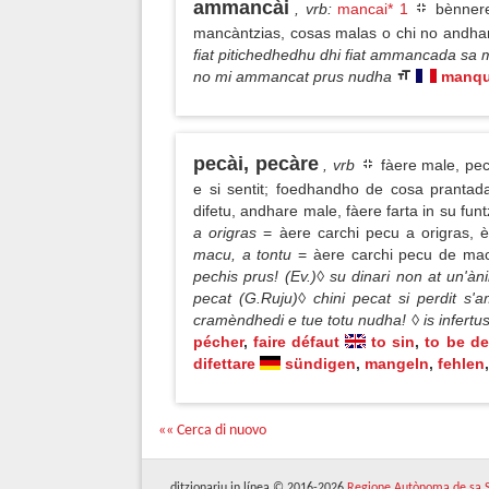
ammancài
, vrb
:
mancai* 1
bènnere
mancàntzias, cosas malas o chi no andha
fiat pitichedhedhu dhi fiat ammancada sa
no mi ammancat prus nudha
manqu
pecài, pecàre
, vrb
fàere male, peca
e si sentit; foedhandho de cosa prantad
difetu, andhare male, fàere farta in su 
a origras
= àere carchi pecu a origras, è
macu, a tontu
= àere carchi pecu de ma
pechis prus! (Ev.)◊ su dinari non at un'à
pecat (G.Ruju)◊ chini pecat si perdit s
cramèndhedi e tue totu nudha! ◊ is infertus
pécher
,
faire défaut
to sin
,
to be de
difettare
sündigen
,
mangeln
,
fehlen
,
«« Cerca di nuovo
ditzionariu in línea © 2016-2026
Regione Autònoma de sa 