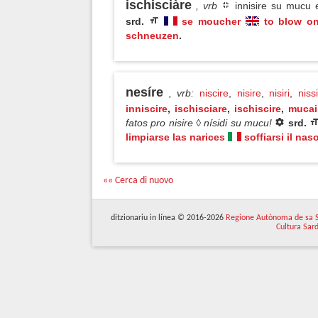
ischisciàre
, vrb
innisire su mucu e
srd.
se moucher
to blow o
schneuzen
.
nesíre
, vrb
:
niscire
,
nisire
,
nisiri
,
niss
inniscire
,
ischisciare
,
ischiscire
,
mucai
fatos pro nisire ◊ nísidi su mucu!
srd.
limpiarse las narices
soffiarsi il nas
«« Cerca di nuovo
ditzionariu in línea © 2016-2026
Regione Autònoma de sa 
Cultura Sar