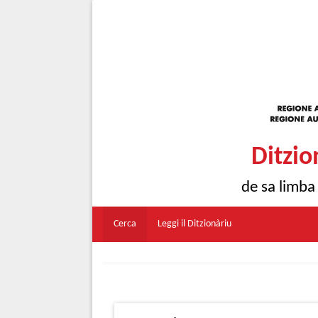
Ditzio
de sa limba
Cerca
Leggi il Ditzionàriu