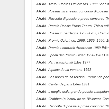
AA.dd.
Trofeu Poetas Othieresos, 1988
Sodali
AA.dd.
Poesias iscanesas, concorso di poesi
AA.dd.
Raccolta di poesie e prose concorso "
AA.dd.
Premio Poesie Prosa Teatro, Thiesi ed
AA.dd.
Poesia in Sardegna 1956-1967, Premio "
AA.dd.
Premio Ozieri, ed. 1988, 1989, 1990, 
AA.dd.
Premio Letterario Arborense 1989
Edit
AA.dd.
I poeti del Premio Ozieri 1956-1981
Del
AA.dd.
Pani tradizionali
Edes 1977
AA.dd.
A palas de sa ventana
1992
AA.dd.
Sos fiores de sa terzina, Prémiu de p
AA.dd.
Cantende paris
Edes 1991
AA.dd.
Il meglio della grande poesia campidane
AA.dd.
Crobbes (a incuru de sa Biblioteca Co
AA.dd.
Raccolta di poesie e prose concorso "