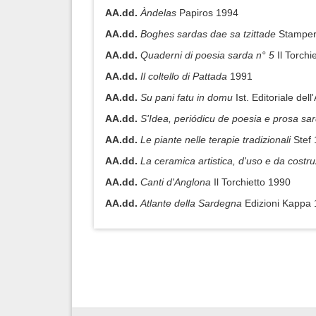
AA.dd.
Àndelas
Papiros 1994
AA.dd.
Boghes sardas dae sa tzittade
Stamperi
AA.dd.
Quaderni di poesia sarda n° 5
Il Torchi
AA.dd.
Il coltello di Pattada
1991
AA.dd.
Su pani fatu in domu
Ist. Editoriale del
AA.dd.
S'Idea, periódicu de poesia e prosa s
AA.dd.
Le piante nelle terapie tradizionali
Stef
AA.dd.
La ceramica artistica, d'uso e da costr
AA.dd.
Canti d'Anglona
Il Torchietto 1990
AA.dd.
Atlante della Sardegna
Edizioni Kappa