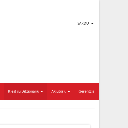
SARDU
It'est su Ditzionàriu
Agiutòriu
Gerèntzia