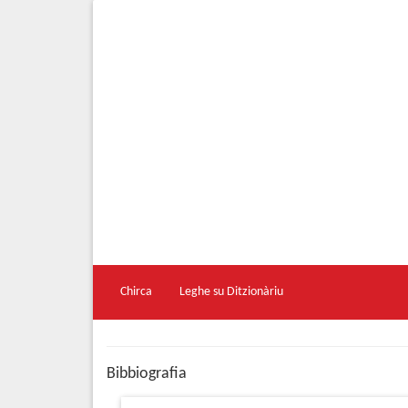
Chirca
Leghe su Ditzionàriu
Bibbiografia