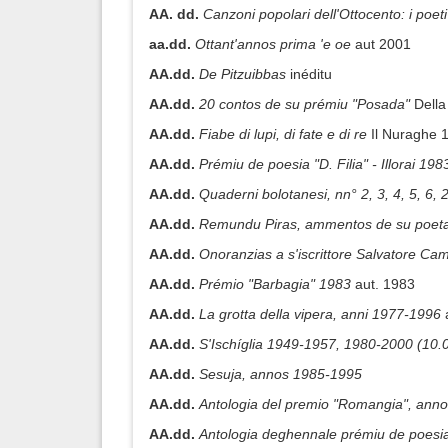
AA. dd.
Canzoni popolari dell'Ottocento: i poet
aa.dd.
Ottant'annos prima 'e oe
aut 2001
AA.dd.
De Pitzuibbas
inéditu
AA.dd.
20 contos de su prémiu "Posada"
Della
AA.dd.
Fiabe di lupi, di fate e di re
Il Nuraghe 
AA.dd.
Prémiu de poesia "D. Filia" - Illorai 198
AA.dd.
Quaderni bolotanesi, nn° 2, 3, 4, 5, 6,
AA.dd.
Remundu Piras, ammentos de su poet
AA.dd.
Onoranzias a s'iscrittore Salvatore C
AA.dd.
Prémio "Barbagia" 1983
aut. 1983
AA.dd.
La grotta della vipera, anni 1977-1996
AA.dd.
S'Ischíglia 1949-1957, 1980-2000 (10.
AA.dd.
Sesuja, annos 1985-1995
AA.dd.
Antologia del premio "Romangia", anno
AA.dd.
Antologia deghennale prémiu de poes