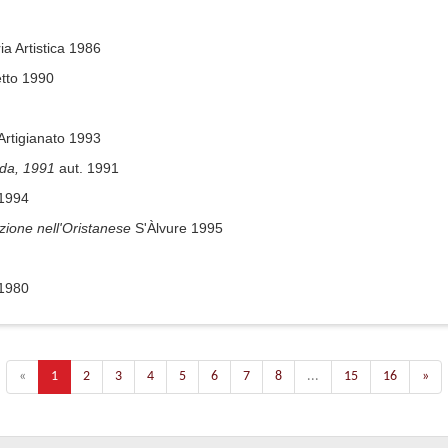
a Artistica 1986
etto 1990
l'Artigianato 1993
arda, 1991
aut. 1991
 1994
uzione nell'Oristanese
S'Àlvure 1995
 1980
«
1
2
3
4
5
6
7
8
...
15
16
»