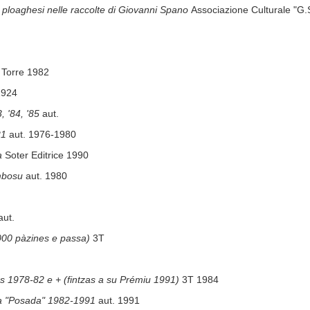
i ploaghesi nelle raccolte di Giovanni Spano
Associazione Culturale "G
 Torre 1982
1924
3, '84, '85
aut.
 21
aut. 1976-1980
a
Soter Editrice 1990
ambosu
aut. 1980
aut.
000 pàzines e passa)
3T
s 1978-82 e + (fintzas a su Prémiu 1991)
3T 1984
ia "Posada" 1982-1991
aut. 1991