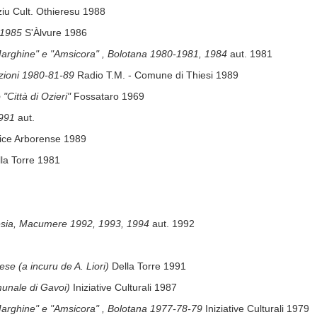
ziu Cult. Othieresu 1988
a 1985
S'Àlvure 1986
Marghine" e "Amsicora" , Bolotana 1980-1981, 1984
aut. 1981
izioni 1980-81-89
Radio T.M. - Comune di Thiesi 1989
Città di Ozieri"
Fossataro 1969
1991
aut.
rice Arborense 1989
la Torre 1981
oesia, Macumere 1992, 1993, 1994
aut. 1992
se (a incuru de A. Liori)
Della Torre 1991
munale di Gavoi)
Iniziative Culturali 1987
Marghine" e "Amsicora" , Bolotana 1977-78-79
Iniziative Culturali 1979