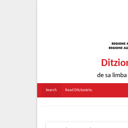
Ditzio
de sa limba
Search
Read Ditzionàriu