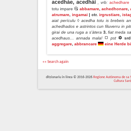
acedhàe, acedhài
, vrb
:
achedhare
totu impare
abbamare
,
achedhonare
,
atrumare
,
ingamai
| ctr.
irgrustiare
,
ista
aiat perículu ◊ acedha totu is brebeis a
achedhados e astrintos cun filuverru in pi
girai de una ruga a s'àtera
3.
fiat meda sa
acedhaus… annada mala!
pst
sr
aggregare
,
abbrancare
eine Herde b
«« Search again
ditzionariu in línea © 2016-2026
Regione Autònoma de sa 
Cultura Sar