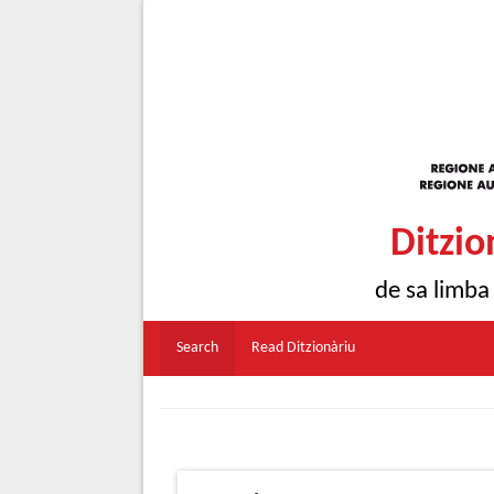
Ditzio
de sa limba
Search
Read Ditzionàriu