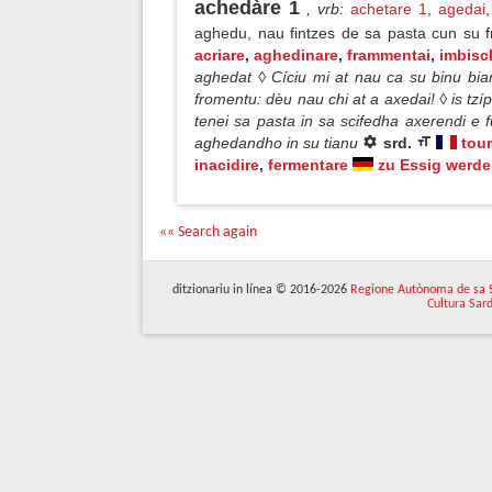
achedàre 1
, vrb
:
achetare 1
,
agedai
aghedu, nau fintzes de sa pasta cun su 
acriare
,
aghedinare
,
frammentai
,
imbisc
aghedat ◊ Cíciu mi at nau ca su binu bi
fromentu: dèu nau chi at a axedai! ◊ is tz
tenei sa pasta in sa scifedha axerendi e 
aghedandho in su tianu
srd.
tour
inacidire
,
fermentare
zu Essig werd
«« Search again
ditzionariu in línea © 2016-2026
Regione Autònoma de sa 
Cultura Sar