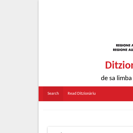
Ditzio
de sa limba
Search
Read Ditzionàriu