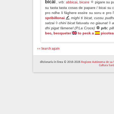
bicài
, vrb
:
abbicai
,
bicare
pigare su pa
su tasta tasta cosas de papare / bicai su
pro ndhe li fàghere essire su soru e pro l’
spribillonai
mighi ti bicat, cussu pud
satzai ◊ chini bicat fatuvatu no giaunat 
dhi pigat fàmene! (P.La Croce)
prb:
pil
bec
,
becqueter
to peck a
picotea
«« Search again
ditzionariu in línea © 2016-2026
Regione Autònoma de sa 
Cultura Sar