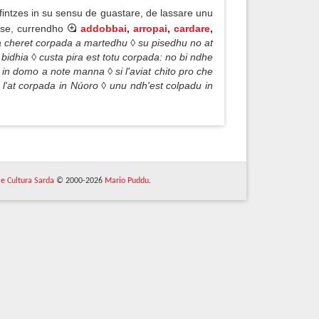
fintzes in su sensu de guastare, de lassare unu
esse, currendho
addobbai
,
arropai
,
cardare
,
za cheret corpada a martedhu ◊ su pisedhu no at
bidhia ◊ custa pira est totu corpada: no bi ndhe
t in domo a note manna ◊ si l'aviat chito pro che
 l'at corpada in Núoro ◊ unu ndh'est colpadu in
 e Cultura Sarda
© 2000-2026
Mario Puddu
.