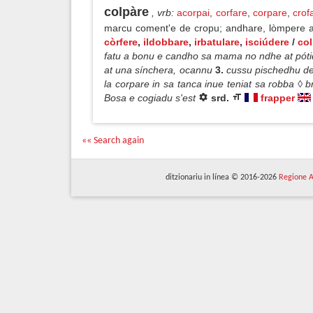
colpàre
, vrb
:
acorpai
,
corfare
,
corpare
,
crof
marcu coment'e de cropu; andhare, lòmpere a 
còrfere
,
ildobbare
,
irbatulare
,
isciúdere
/
col
fatu a bonu e candho sa mama no ndhe at póti
at una sínchera, ocannu
3.
cussu pischedhu de
la corpare in sa tanca inue teniat sa robba ◊ 
Bosa e cogiadu s'est
srd.
frapper
«« Search again
ditzionariu in línea © 2016-2026
Regione A