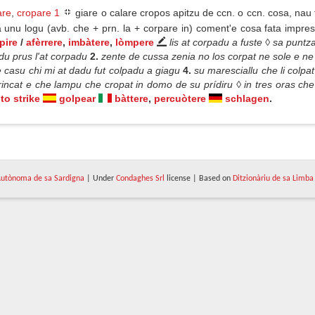
are
,
cropare 1
giare o calare cropos apitzu de ccn. o ccn. cosa, nau 
unu logu (avb. che + prn. la + corpare in) coment'e cosa fata impr
pire
/
afèrrere
,
imbàtere
,
lòmpere
lis at corpadu a fuste ◊ sa punt
du prus l'at corpadu
2.
zente de cussa zenia no los corpat ne sole e ne 
 casu chi mi at dadu fut colpadu a giagu
4.
su maresciallu che li colpa
brincat e che lampu che cropat in domo de su prídiru ◊ in tres oras che
to strike
golpear
bàttere
,
percuòtere
schlagen
.
utònoma de sa Sardigna
| Under
Condaghes Srl
license | Based on
Ditzionàriu de sa Limba